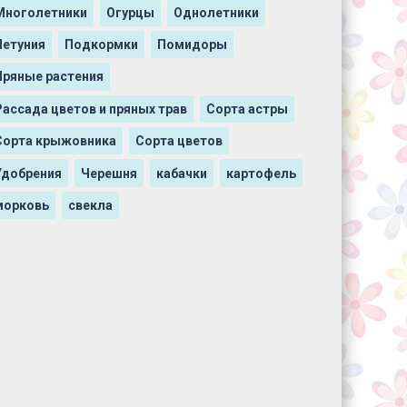
Многолетники
Огурцы
Однолетники
Петуния
Подкормки
Помидоры
Пряные растения
Рассада цветов и пряных трав
Сорта астры
Сорта крыжовника
Сорта цветов
Удобрения
Черешня
кабачки
картофель
морковь
свекла