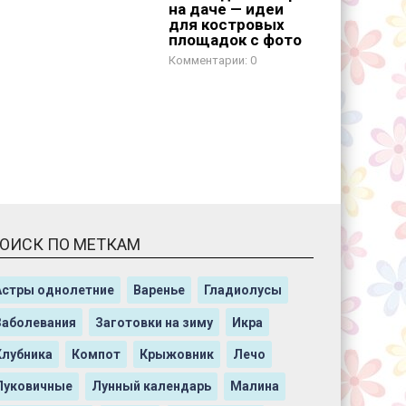
на даче — идеи
для костровых
площадок с фото
0
ОИСК ПО МЕТКАМ
Астры однолетние
Варенье
Гладиолусы
Заболевания
Заготовки на зиму
Икра
Клубника
Компот
Крыжовник
Лечо
Луковичные
Лунный календарь
Малина