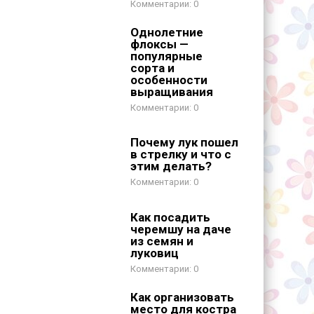
0
Однолетние
флоксы —
популярные
сорта и
особенности
выращивания
0
Почему лук пошел
в стрелку и что с
этим делать?
0
Как посадить
черемшу на даче
из семян и
луковиц
0
Как организовать
место для костра