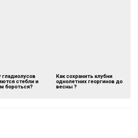
у гладиолусов
Как сохранить клубни
яются стебли и
однолетних георгинов до
им бороться?
весны ?