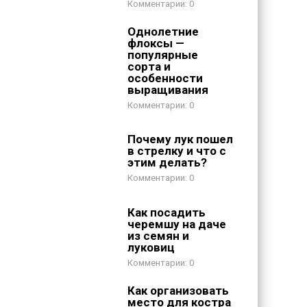
0
Однолетние
флоксы —
популярные
сорта и
особенности
выращивания
0
Почему лук пошел
в стрелку и что с
этим делать?
0
Как посадить
черемшу на даче
из семян и
луковиц
0
Как организовать
место для костра